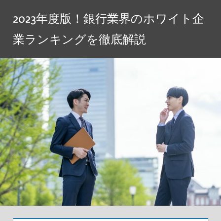
コ
2023年度版！銀行業界のホワイト企
ン
テ
業ランキングを徹底解説
ン
ツ
へ
ス
キ
ッ
プ