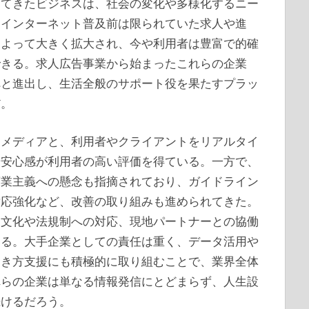
してきたビジネスは、社会の変化や多様化するニー
。インターネット普及前は限られていた求人や進
によって大きく拡大され、今や利用者は豊富で的確
できる。求人広告事業から始まったこれらの企業
へと進出し、生活全般のサポート役を果たすプラッ
だ。
るメディアと、利用者やクライアントをリアルタイ
や安心感が利用者の高い評価を得ている。一方で、
商業主義への懸念も指摘されており、ガイドライン
対応強化など、改善の取り組みも進められてきた。
は文化や法規制への対応、現地パートナーとの協働
いる。大手企業としての責任は重く、データ活用や
働き方支援にも積極的に取り組むことで、業界全体
れらの企業は単なる情報発信にとどまらず、人生設
続けるだろう。