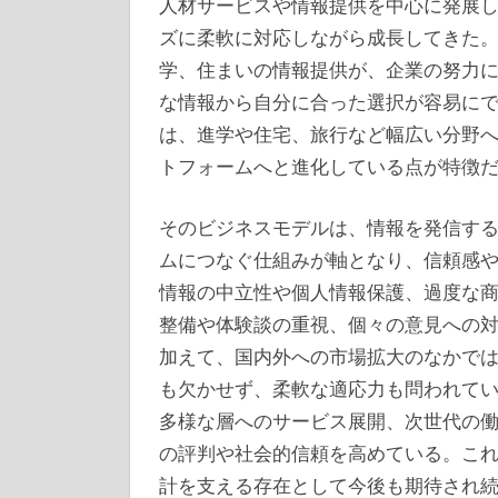
人材サービスや情報提供を中心に発展
ズに柔軟に対応しながら成長してきた
学、住まいの情報提供が、企業の努力
な情報から自分に合った選択が容易に
は、進学や住宅、旅行など幅広い分野
トフォームへと進化している点が特徴
そのビジネスモデルは、情報を発信す
ムにつなぐ仕組みが軸となり、信頼感
情報の中立性や個人情報保護、過度な
整備や体験談の重視、個々の意見への
加えて、国内外への市場拡大のなかで
も欠かせず、柔軟な適応力も問われて
多様な層へのサービス展開、次世代の
の評判や社会的信頼を高めている。こ
計を支える存在として今後も期待され