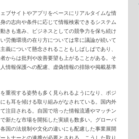
ウェブサイトやアプリをベースにリアルタイムな情
自身の志向や条件に応じて情報検索できるシステム
る動きも進み、ビジネスとしての競争力を保ち続け
しい労働環境の在り方については常に議論が続いて
業主義について懸念されることもしばしばであり、
係者からは批判や改善要望も上がることがある。そ
個人情報保護への配慮、虚偽情報の排除や掲載基準
価を重視する姿勢も多く見られるようになり、ポジ
判にも耳を傾ける取り組みがなされている。国内外
して注目される。自国で培った情報流通やマッチン
とで新たな市場を開拓した実績も数多い。グローバ
、各国の法規制や文化の違いにも配慮した事業展開
パートナーとの連携が必要とされる。こうした取り