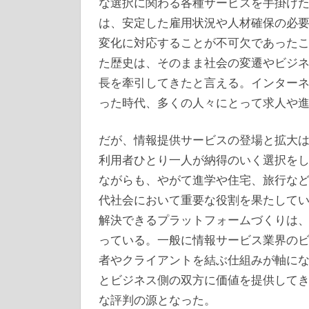
な選択に関わる各種サービスを手掛け
は、安定した雇用状況や人材確保の必
変化に対応することが不可欠であった
た歴史は、そのまま社会の変遷やビジ
長を牽引してきたと言える。インター
った時代、多くの人々にとって求人や
だが、情報提供サービスの登場と拡大
利用者ひとり一人が納得のいく選択を
ながらも、やがて進学や住宅、旅行な
代社会において重要な役割を果たして
解決できるプラットフォームづくりは
っている。一般に情報サービス業界の
者やクライアントを結ぶ仕組みが軸に
とビジネス側の双方に価値を提供して
な評判の源となった。