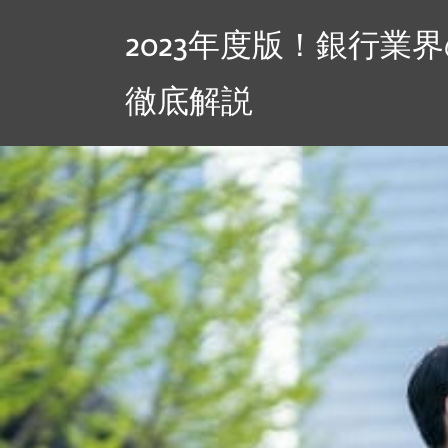
コ
2023年度版！銀行
ン
テ
徹底解説
ン
ツ
へ
ス
キ
ッ
プ